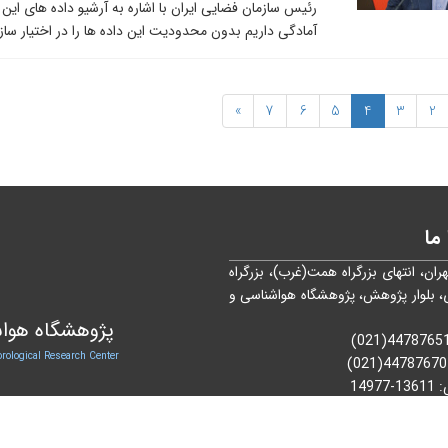
رئیس سازمان فضایی ایران با اشاره به آرشیو داده ‌های ای
آمادگی داریم بدون محدودیت این داده ‌ها را در اختیار سازم
»
7
6
5
4
3
2
ما
هران، انتهای بزرگراه همت(غرب)، بزرگراه
، بلوار پژوهش، پژوهشگاه هواشناسی و
پژوهشگاه هواش
rological Research Center
44787670(021)
:
13611-14977
پستی:
114-14965