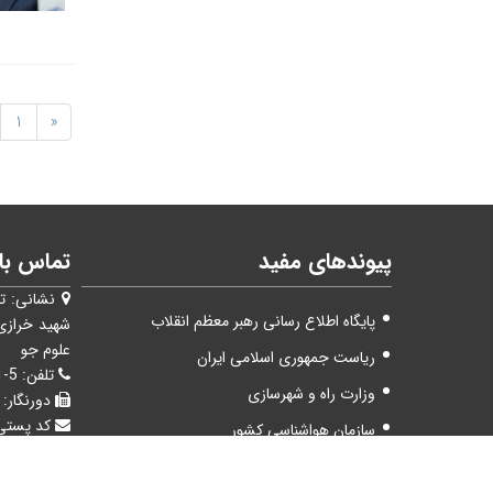
1
«
پیوندهای مفید
تماس با 
نشانی:
ت
پایگاه اطلاع رسانی رهبر معظم انقلاب
شهيد خرازی
علوم جو
ریاست جمهوری اسلامی ایران
تلفن:
5-44787651(021)
وزارت راه و شهرسازی
دورنگار:
کد پستی
سازمان هواشناسی کشور
صندوق 