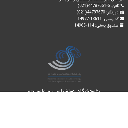
تلفن:
5-44787651(021)
دورنگار:
44787670(021)
کد پستی:
13611-14977
صندوق پستی:
114-14965
پژوهشگاه هواشناسی و علوم جو
Atmospheric Science and Meteorological Research Center
ه های اجتماعی دنبال کنید