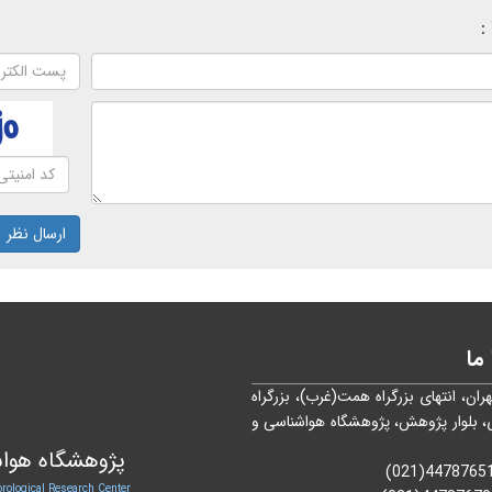
:
ارسال نظر
ما
هران، انتهای بزرگراه همت(غرب)، بزرگراه
، بلوار پژوهش، پژوهشگاه هواشناسی و
پژوهشگاه هواش
rological Research Center